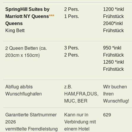
SpringHill Suites by
2 Pers.
1200 *inkl
Marriott NY Queens
***
1 Pers.
Frühstück
Queens
2040*inkl
King Bett
Frühstück
2 Queen Betten (ca.
3 Pers.
950 *inkl
203cm x 150cm)
2 Pers.
Frühstück
1260 *inkl
Frühstück
Abflug ab/bis
z.B.
Wir buchen
Wunschflughafen
HAM,FRA,DUS,
Ihren
MUC, BER
Wunschflug!
Garantierte Startnummer
Kann nur in
629
2026
Verbindung mit
vermittelte Fremdleistung
einem Hotel