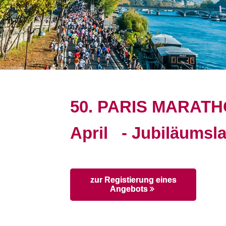
50. PARIS MARATHO
April - Jubiläumsla
zur Registierung eines
Angebots