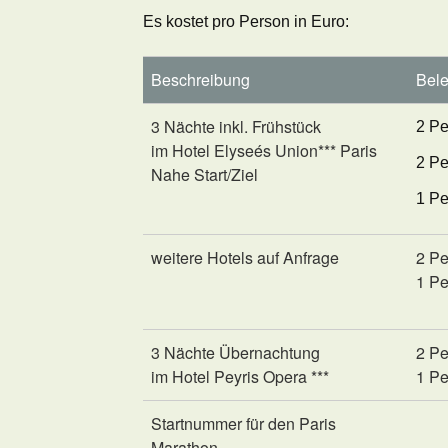
Es kostet pro Person in Euro:
Beschreibung
Bele
3 Nächte inkl. Frühstück
2 Pe
im Hotel Elyseés Union*** Paris
2 Pe
Nahe Start/Ziel
1 Pe
weitere Hotels auf Anfrage
2 Pe
1 Pe
3 Nächte Übernachtung
2 Pe
im Hotel Peyris Opera
***
1 Pe
Startnummer für den Paris
Marathon